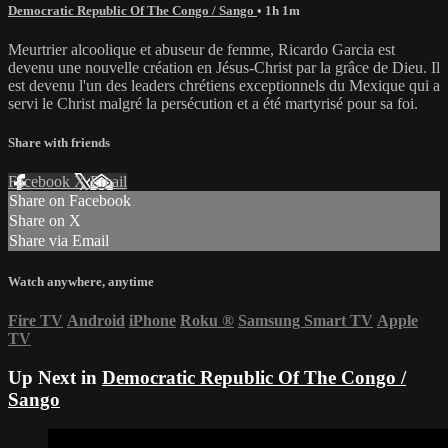
Democratic Republic Of The Congo / Sango
• 1h 1m
Meurtrier alcoolique et abuseur de femme, Ricardo Garcia est
devenu une nouvelle création en Jésus-Christ par la grâce de Dieu. Il
est devenu l'un des leaders chrétiens exceptionnels du Mexique qui a
servi le Christ malgré la persécution et a été martyrisé pour sa foi.
Share with friends
Facebook
X
Email
Share on Facebook
Share on X
Share via Email
Watch anywhere, anytime
Fire TV
Android
iPhone
Roku
®
Samsung Smart TV
Apple
TV
Up Next in
Democratic Republic Of The Congo /
Sango