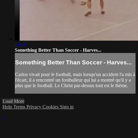
56:26
Something Better Than Soccer - Harves...
Something Better Than Soccer - Harves...
Carlos vivait pour le football, mais lorsqu'un accident l'a mis à
l'écart, il a rencontré un footballeur qui lui a montré qu'il y a
plus que le football. Le Christ par-dessus tout est le thème.
Load More
Help
Terms
Privacy
Cookies
Sign in
×