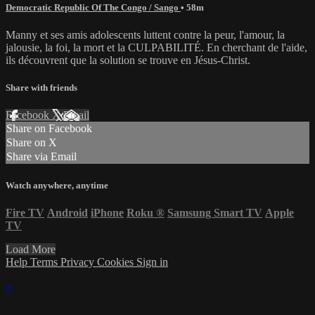
Democratic Republic Of The Congo / Sango
• 58m
Manny et ses amis adolescents luttent contre la peur, l'amour, la
jalousie, la foi, la mort et la CULPABILITÉ. En cherchant de l'aide,
ils découvrent que la solution se trouve en Jésus-Christ.
Share with friends
Facebook
X
Email
Share on Facebook
Share on X
Share via Email
Watch anywhere, anytime
Fire TV
Android
iPhone
Roku
®
Samsung Smart TV
Apple
TV
Load More
Help
Terms
Privacy
Cookies
Sign in
×