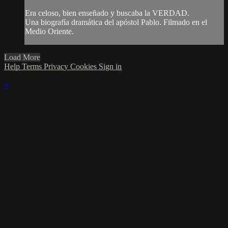
Era celoso, bien enseñado y buscaba la VERDAD.
Una biografía dramática del apóstol Pablo. Filmado en el
Medio Oriente.
Load More
Help
Terms
Privacy
Cookies
Sign in
×