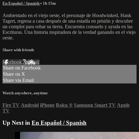
En Español / Spanish
• 1h 15m
Ambientado en el viejo oeste, el personaje de Hoodwinked, Hank
Tagert, regresa a casa después de una estadía en prisión y descubre
un complot para robar su tierra. Encuentra consuelo y ayuda en las
Escrituras. Una historia inspiradora de la verdad ganando en el viejo
oeste.
Share with friends
Facebook
X
Email
Share on Facebook
Share on X
Share via Email
Watch anywhere, anytime
Fire TV
Android
iPhone
Roku
®
Samsung Smart TV
Apple
TV
Up Next in
En Español / Spanish