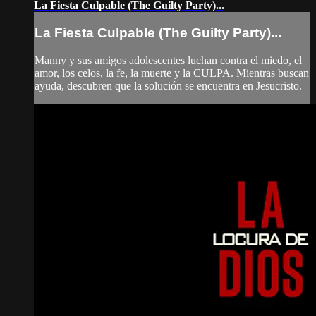
La Fiesta Culpable (The Guilty Party)...
La Fiesta Culpable (The Guilty Party)...
Manny y sus amigos adolescentes luchan contra el miedo, el
amor, los celos, la fe, la muerte y la CULPA. Mientras buscan
ayuda, descubren que la solución se encuentra en Jesucristo.