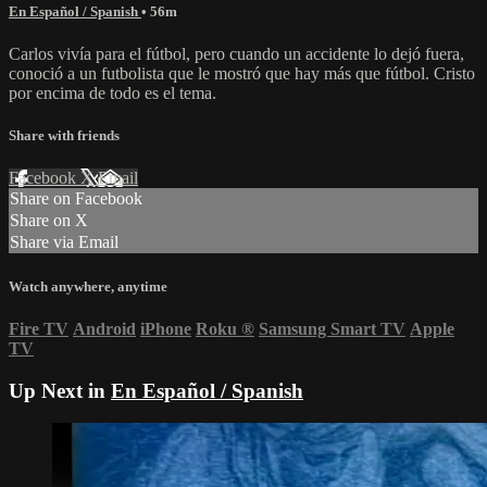
En Español / Spanish
• 56m
Carlos vivía para el fútbol, pero cuando un accidente lo dejó fuera,
conoció a un futbolista que le mostró que hay más que fútbol. Cristo
por encima de todo es el tema.
Share with friends
Facebook
X
Email
Share on Facebook
Share on X
Share via Email
Watch anywhere, anytime
Fire TV
Android
iPhone
Roku
®
Samsung Smart TV
Apple
TV
Up Next in
En Español / Spanish