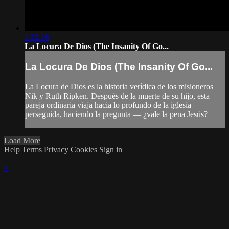
1:32:16
La Locura De Dios (The Insanity Of Go...
La Locura De Dios (The Insanity Of Go...
La Locura de Dios es la historia verídica de los misioneros
Nik y Ruth Ripken. Después de la muerte de su hijo, esta
pareja ordinaria viaja hacia lo profundo de la iglesia
perseguida, haciendo la pregunta — ¿vale la pena Jesús?
Load More
Help
Terms
Privacy
Cookies
Sign in
×