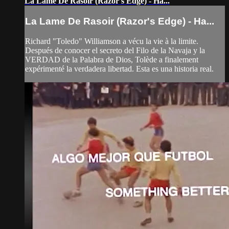
La Lame De Rasoir (Razor's Edge) - Ha...
La Lame De Rasoir (Razor's Edge) - Ha...
Richard "Toledo" Williamson a vécu la vie à la limite.
Después de conocer el secreto del Filo de la Navaja y la
VERDAD de la Palabra de Dios, Tolède a finalement
expérimenté la verdadera libertad. Esta es una historia real.