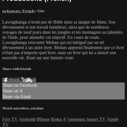
en français / French
• 32m
Lawngthanga n'avait pas de Bible dans sa langue de Matu. Son
dévouement et son travail fastidieux, ainsi que de nombreux
voyages de neuf jours dans les jungles et les montagnes accidentées
de l'Inde, pour atteindre cet objectif. En cours de route,
Lawngthanga rencontre Mohan qui est intrigué par un tel
dévouement à un autre livre. Mohan apprend finalement que ce livre
n'était pas n'importe quel livre, mais un livre qui lui a donné une
nouvelle vie. Basé sur une histoire vraie.
Share with friends
Facebook
X
Email
Share on Facebook
Share on X
Share via Email
Watch anywhere, anytime
Fire TV
Android
iPhone
Roku
®
Samsung Smart TV
Apple
TV