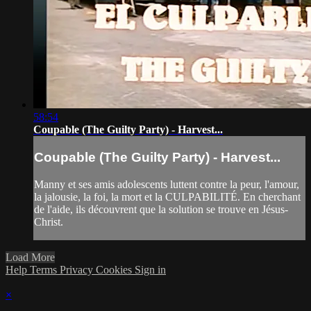
58:54
Coupable (The Guilty Party) - Harvest...
Coupable (The Guilty Party) - Harvest...
Manny et ses amis adolescents luttent contre la peur, l'amour,
la jalousie, la foi, la mort et la CULPABILITÉ. En cherchant
de l'aide, ils découvrent que la solution se trouve en Jésus-
Christ.
Load More
Help
Terms
Privacy
Cookies
Sign in
×