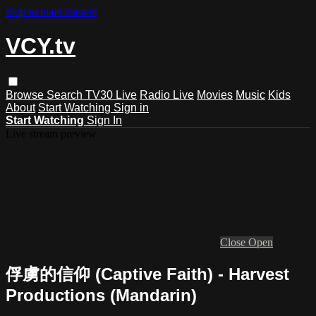
Skip to main content
VCY.tv
Browse
Search
TV30 Live
Radio Live
Movies
Music
Kids
About
Start Watching
Sign in
Start Watching
Sign In
Live stream preview
Close
Open
俘虜的信仰 (Captive Faith) - Harvest
Productions (Mandarin)