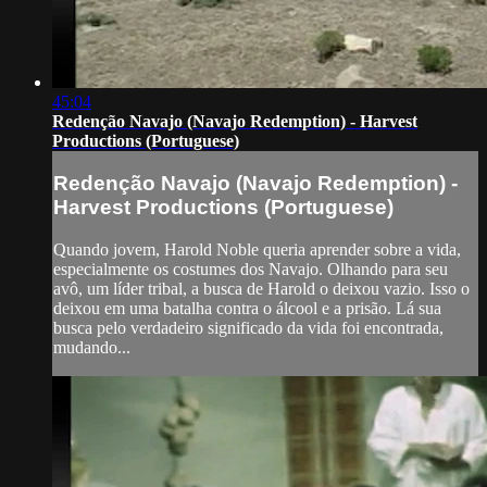
45:04
Redenção Navajo (Navajo Redemption) - Harvest
Productions (Portuguese)
Redenção Navajo (Navajo Redemption) -
Harvest Productions (Portuguese)
Quando jovem, Harold Noble queria aprender sobre a vida,
especialmente os costumes dos Navajo. Olhando para seu
avô, um líder tribal, a busca de Harold o deixou vazio. Isso o
deixou em uma batalha contra o álcool e a prisão. Lá sua
busca pelo verdadeiro significado da vida foi encontrada,
mudando...