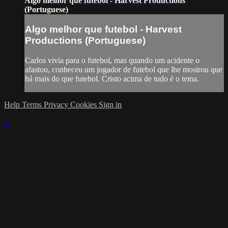
Algo melhor que futebol - Harvest Productions
(Portuguese)
Algo melhor que futebol - Harvest
Productions (Portuguese)
Carlos vivia para o futebol, mas quando um acidente o
afastou, conheceu um jogador de futebol que lhe mostrou que
há mais do que futebol. Cristo acima de tudo é o tema.
Help
Terms
Privacy
Cookies
Sign in
×