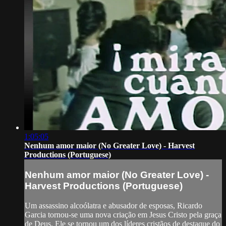
1:05:05
Nenhum amor maior (No Greater Love) - Harvest
Productions (Portuguese)
Nenhum amor maior (No Greater Love) -
Harvest Productions (Portuguese)
Um assassino alcoólatra e abusador de esposas, Ricardo
Garcia tornou-se uma nova criação em Jesus Cristo pela graça
de Deus. Ele se tornou um dos líderes cristãos de destaque do