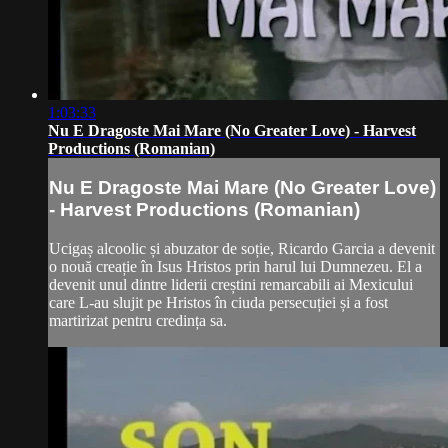
1:03:33
Nu E Dragoste Mai Mare (No Greater Love) - Harvest
Productions (Romanian)
Nu E Dragoste Mai Mare (No Greater Love)
- Harvest Productions (Romanian)
Ucigaș alcoolic și abuzator de soție, Ricardo Garcia a devenit
o nouă creație în Isus Hristos prin harul lui Dumnezeu. El a
devenit unul dintre liderii creștini remarcabili ai Mexicului
care L-au slujit pe Hristos în ciuda persecuției și a fost
martirizat pentru credința sa.