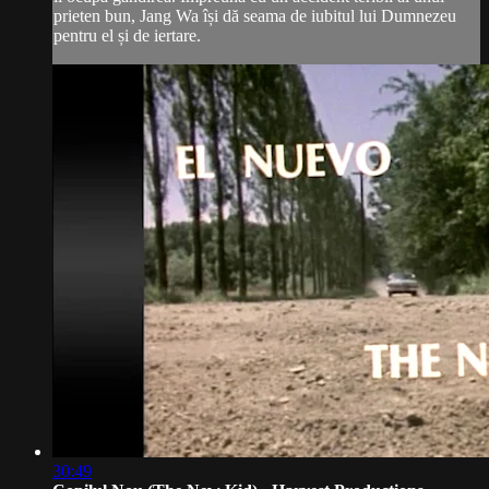
prieten bun, Jang Wa își dă seama de iubitul lui Dumnezeu
pentru el și de iertare.
30:49