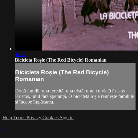
44:57
Bicicleta Roșie (The Red Bicycle) Romanian
Bicicleta Roșie (The Red Bicycle)
Romanian
Două familii: una fericită, una tristă; unul cu viață în Isus
Hristos, unul fără speranță. O bicicletă roșie reunește familiile
și începe împăcarea.
Help
Terms
Privacy
Cookies
Sign in
×