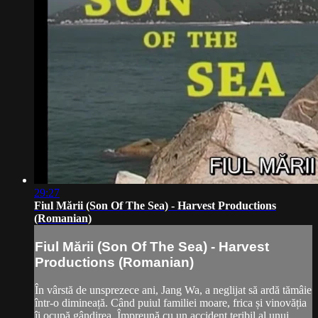
29:27
Fiul Mării (Son Of The Sea) - Harvest Productions
(Romanian)
Fiul Mării (Son Of The Sea) - Harvest
Productions (Romanian)
În vârstă de unsprezece ani, Jang Wa, a neglijat să ardă tămâie
într-o dimineață. Când puiul familiei moare, frica și vinovăția
îi ocupă gândirea. Împreună cu un accident teribil al unui