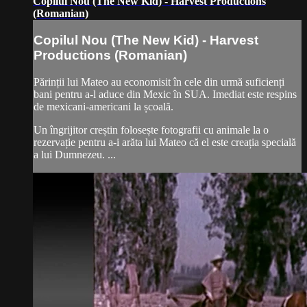
Copilul Nou (The New Kid) - Harvest Productions
(Romanian)
Copilul Nou (The New Kid) - Harvest
Productions (Romanian)
Părinții lui Mateo au economisit în cele din urmă suficienți
bani pentru a-l aduce din Mexic în SUA. Imediat este respins
de mexicani-americani la școală.
Un îngrijitor creștin folosește fotografii cu animale la o
rezervație pentru a-i arăta lui Mateo că el este creația specială
a lui Dumnezeu. ...