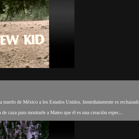
ra traerlo de México a los Estados Unidos. Inmediatamente es rechazad
a de caza para mostrarle a Mateo que él es una creación espec...