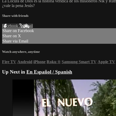
La Locura de Dios es la historia verídica de los misioneros Nik y Ruth
¿vale la pena Jesús?
Share with friends
Facebook
X
Email
Share on Facebook
Share on X
Share via Email
Watch anywhere, anytime
Fire TV
Android
iPhone
Roku
®
Samsung Smart TV
Apple TV
Up Next in
En Español / Spanish