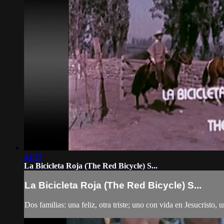
44:55
La Bicicleta Roja (The Red Bicycle) S...
La Bicicleta Roja (The Red Bicycle) S...
Dos familias: una feliz, otra triste; uno con vida en Jesucristo,