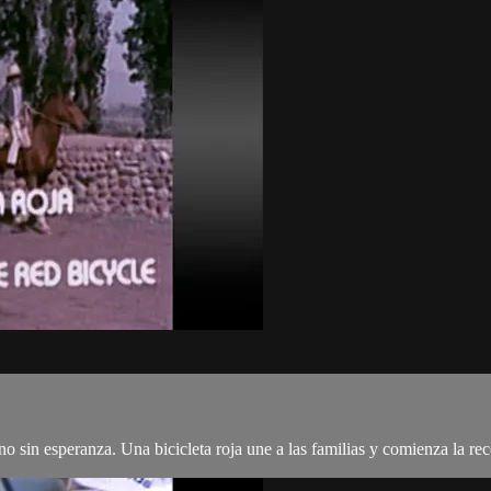
 uno sin esperanza. Una bicicleta roja une a las familias y comienza la rec