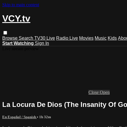
Skip to main content
VCY.tv
Browse
Search
TV30 Live
Radio Live
Movies
Music
Kids
Abo
Start Watching
Sign In
Live stream preview
Close
Open
La Locura De Dios (The Insanity Of Go
En Español / Spanish
• 1h 32m