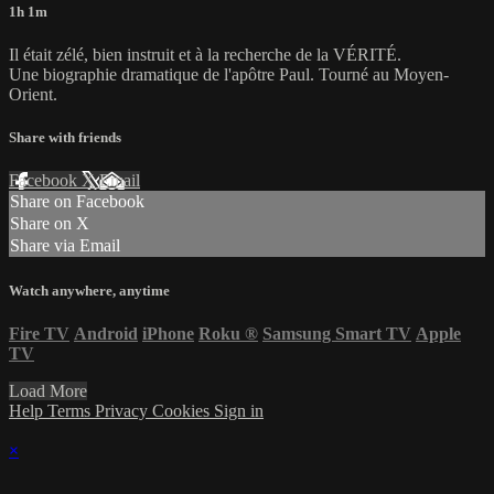
1h 1m
Il était zélé, bien instruit et à la recherche de la VÉRITÉ.
Une biographie dramatique de l'apôtre Paul. Tourné au Moyen-
Orient.
Share with friends
Facebook
X
Email
Share on Facebook
Share on X
Share via Email
Watch anywhere, anytime
Fire TV
Android
iPhone
Roku
®
Samsung Smart TV
Apple
TV
Load More
Help
Terms
Privacy
Cookies
Sign in
×