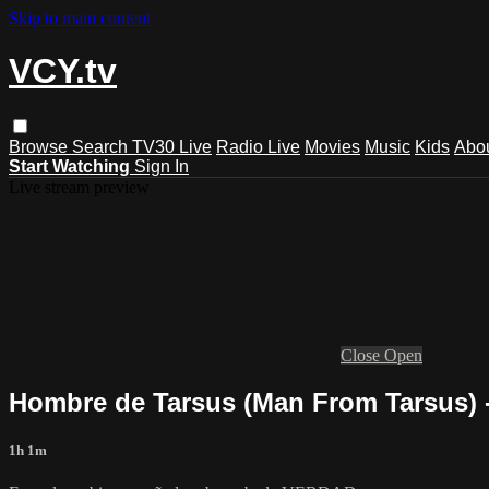
Skip to main content
VCY.tv
Browse
Search
TV30 Live
Radio Live
Movies
Music
Kids
Abo
Start Watching
Sign In
Live stream preview
Close
Open
Hombre de Tarsus (Man From Tarsus) -
1h 1m