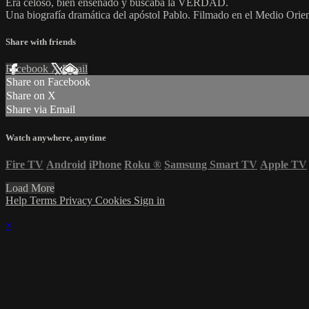
Era celoso, bien enseñado y buscaba la VERDAD.
Una biografía dramática del apóstol Pablo. Filmado en el Medio Orien
Share with friends
Facebook
X
Email
Share on Facebook
Share on X
Share via Email
Watch anywhere, anytime
Fire TV
Android
iPhone
Roku
®
Samsung Smart TV
Apple TV
Load More
Help
Terms
Privacy
Cookies
Sign in
×