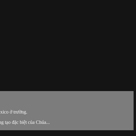
xico ở trường.
g tạo đặc biệt của Chúa...