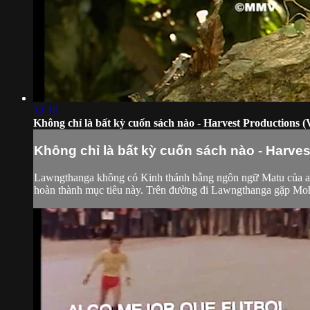
32:10
Không chỉ là bất kỳ cuốn sách nào - Harvest Productions (
Không chỉ là bất kỳ cuốn sách nào - Harve
Lawngthanga không có Kinh thánh bằng ngôn ngữ Matu của anh 
hoàn thành mục tiêu này. Trên đường đi Lawngthanga gặp Mohan