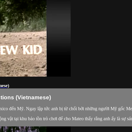
mese)
ctions (Vietnamese)
exico đến Mỹ. Ngay lập tức anh bị từ chối bởi những người Mỹ gốc Me
g vật tại khu bảo tồn trò chơi để cho Mateo thấy rằng anh ấy là sự sán