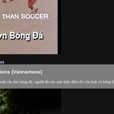
se)
tions (Vietnamese)
một cầu thủ bóng đá, người đã cho anh thấy điều đó còn hơn cả bóng đá