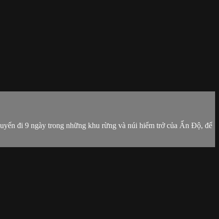
uyến đi 9 ngày trong những khu rừng và núi hiểm trở của Ấn Độ, để