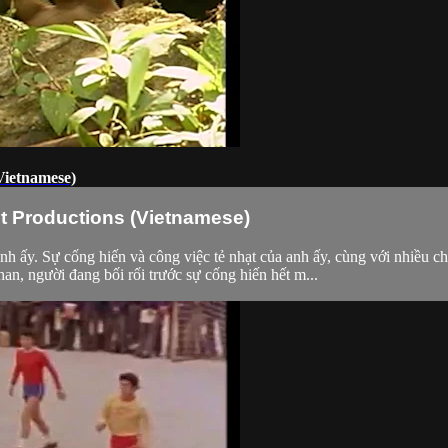
Vietnamese)
st Productions (Vietnamese)
ấy. Sự cống hiến và công việc tẻ nhạt của anh ấy, cùng với nhiều ch
, người đang bối rối trước sự cống hiến hết m...