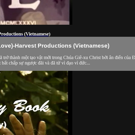
Productions (Vietnamese)
Love)-Harvest Productions (Vietnamese)
ã trở thành một tạo vật mới trong Chúa Giê-xu Christ bởi ân điển của
ất chấp sự ngược đãi và đã tử vì đạo vì đức...