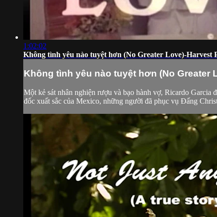
1:02:02
Không tình yêu nào tuyệt hơn (No Greater Love)-Harvest 
Không tình yêu nào tuyệt hơn (No Greater 
Một kẻ sát nhân nghiện rượu và bạo hành vợ, Ricardo Garcia đ
đốc xuất sắc của Mexico, những người đã phục vụ Đấng Christ b