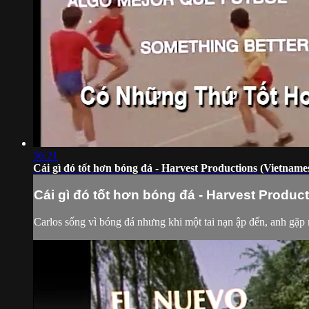
56:21
Cái gì đó tốt hơn bóng đá - Harvest Productions (Vietname
Cái gì đó tốt hơn bóng đá - Harvest Produc
Carlos sống vì bóng đá nhưng khi một tai nạn ập đến, anh gặp 