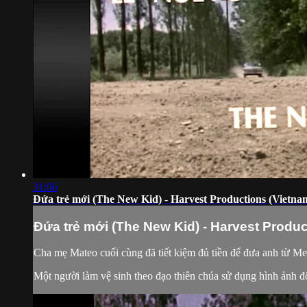
31:06
Đứa trẻ mới (The New Kid) - Harvest Productions (Vietna
Đứa trẻ mới (The New Kid) - Harvest Produ
Cha mẹ Mateo cuối cùng đã tiết kiệm đủ tiền để đưa anh từ M
Một người làm vệ sinh theo đạo thiên chúa sử dụng hình ảnh độn